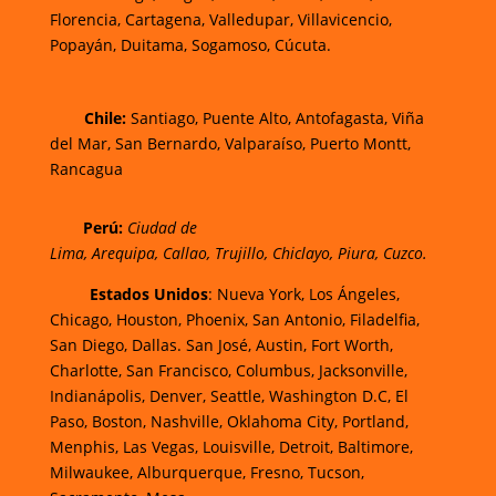
Florencia,
Cartagena,
Valledupar,
Villavicencio
,
Popayán,
Duitama,
Sogamoso,
Cúcuta.
Chi
le:
Santiago, Puente Alto, Antofagasta, Viña
del Mar, San Bernardo, Valparaíso, Puerto Montt,
Rancagua
Perú:
Ciudad de
Lima
,
Arequipa
,
Callao
,
Trujillo
,
Chiclayo
,
Piura
,
Cuzco.
Estados Unidos
: Nueva York, Los Ángeles,
Chicago, Houston, Phoenix, San Antonio, Filadelfia,
San Diego, Dallas. San José, Austin, Fort Worth,
Charlotte, San Francisco, Columbus, Jacksonville,
Indianápolis, Denver, Seattle, Washington D.C, El
Paso, Boston, Nashville, Oklahoma City, Portland,
Menphis, Las Vegas, Louisville, Detroit, Baltimore,
Milwaukee, Alburquerque, Fresno, Tucson,