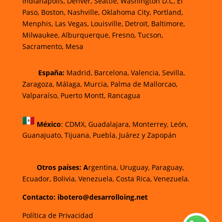
Indianápolis, Denver, Seattle, Washington D.C, El
Paso, Boston, Nashville, Oklahoma City, Portland,
Menphis, Las Vegas, Louisville, Detroit, Baltimore,
Milwaukee, Alburquerque, Fresno, Tucson,
Sacramento, Mesa
España:
Madrid, Barcelona, Valencia, Sevilla,
Zaragoza, Málaga, Murcia, Palma de Mallorca
o,
Valparaíso, Puerto Montt, Rancagua
México
:
CDMX, Guadalajara, Monterrey, León,
Guanajuato, Tijuana, Puebla, Juárez y Zapopán
Otros países: A
rgentina, Uruguay, Paraguay,
Ecuador, Bolivia, Venezuela, Costa Rica, Venezuela.
Contacto: ibotero@desarrolloing.net
Política de Privacidad