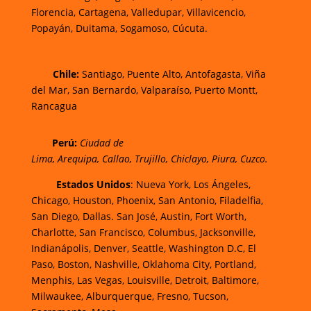
Florencia,
Cartagena,
Valledupar,
Villavicencio
,
Popayán,
Duitama,
Sogamoso,
Cúcuta.
Chi
le:
Santiago, Puente Alto, Antofagasta, Viña
del Mar, San Bernardo, Valparaíso, Puerto Montt,
Rancagua
Perú:
Ciudad de
Lima
,
Arequipa
,
Callao
,
Trujillo
,
Chiclayo
,
Piura
,
Cuzco.
Estados Unidos
: Nueva York, Los Ángeles,
Chicago, Houston, Phoenix, San Antonio, Filadelfia,
San Diego, Dallas. San José, Austin, Fort Worth,
Charlotte, San Francisco, Columbus, Jacksonville,
Indianápolis, Denver, Seattle, Washington D.C, El
Paso, Boston, Nashville, Oklahoma City, Portland,
Menphis, Las Vegas, Louisville, Detroit, Baltimore,
Milwaukee, Alburquerque, Fresno, Tucson,