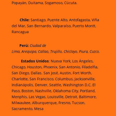
Popayán,
Duitama,
Sogamoso,
Cúcuta.
Chi
le:
Santiago, Puente Alto, Antofagasta, Viña
del Mar, San Bernardo, Valparaíso, Puerto Montt,
Rancagua
Perú:
Ciudad de
Lima
,
Arequipa
,
Callao
,
Trujillo
,
Chiclayo
,
Piura
,
Cuzco.
Estados Unidos
: Nueva York, Los Ángeles,
Chicago, Houston, Phoenix, San Antonio, Filadelfia,
San Diego, Dallas. San José, Austin, Fort Worth,
Charlotte, San Francisco, Columbus, Jacksonville,
Indianápolis, Denver, Seattle, Washington D.C, El
Paso, Boston, Nashville, Oklahoma City, Portland,
Menphis, Las Vegas, Louisville, Detroit, Baltimore,
Milwaukee, Alburquerque, Fresno, Tucson,
Sacramento, Mesa