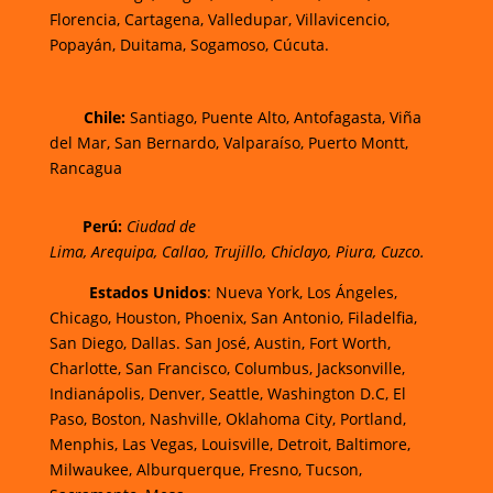
Florencia,
Cartagena,
Valledupar,
Villavicencio
,
Popayán,
Duitama,
Sogamoso,
Cúcuta.
Chi
le:
Santiago, Puente Alto, Antofagasta, Viña
del Mar, San Bernardo, Valparaíso, Puerto Montt,
Rancagua
Perú:
Ciudad de
Lima
,
Arequipa
,
Callao
,
Trujillo
,
Chiclayo
,
Piura
,
Cuzco.
Estados Unidos
: Nueva York, Los Ángeles,
Chicago, Houston, Phoenix, San Antonio, Filadelfia,
San Diego, Dallas. San José, Austin, Fort Worth,
Charlotte, San Francisco, Columbus, Jacksonville,
Indianápolis, Denver, Seattle, Washington D.C, El
Paso, Boston, Nashville, Oklahoma City, Portland,
Menphis, Las Vegas, Louisville, Detroit, Baltimore,
Milwaukee, Alburquerque, Fresno, Tucson,