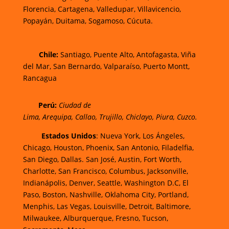
Florencia,
Cartagena,
Valledupar,
Villavicencio
,
Popayán,
Duitama,
Sogamoso,
Cúcuta.
Chi
le:
Santiago, Puente Alto, Antofagasta, Viña
del Mar, San Bernardo, Valparaíso, Puerto Montt,
Rancagua
Perú:
Ciudad de
Lima
,
Arequipa
,
Callao
,
Trujillo
,
Chiclayo
,
Piura
,
Cuzco.
Estados Unidos
: Nueva York, Los Ángeles,
Chicago, Houston, Phoenix, San Antonio, Filadelfia,
San Diego, Dallas. San José, Austin, Fort Worth,
Charlotte, San Francisco, Columbus, Jacksonville,
Indianápolis, Denver, Seattle, Washington D.C, El
Paso, Boston, Nashville, Oklahoma City, Portland,
Menphis, Las Vegas, Louisville, Detroit, Baltimore,
Milwaukee, Alburquerque, Fresno, Tucson,