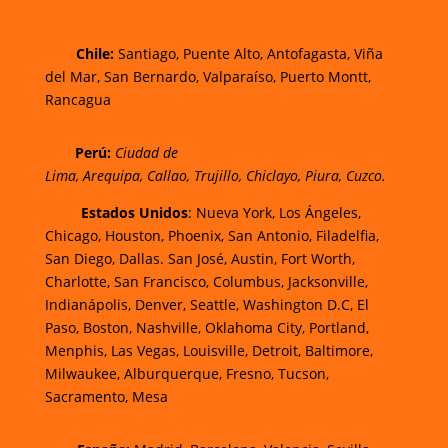
Chi
le:
Santiago, Puente Alto, Antofagasta, Viña
del Mar, San Bernardo, Valparaíso, Puerto Montt,
Rancagua
Perú:
Ciudad de
Lima
,
Arequipa
,
Callao
,
Trujillo
,
Chiclayo
,
Piura
,
Cuzco.
Estados Unidos
: Nueva York, Los Ángeles,
Chicago, Houston, Phoenix, San Antonio, Filadelfia,
San Diego, Dallas. San José, Austin, Fort Worth,
Charlotte, San Francisco, Columbus, Jacksonville,
Indianápolis, Denver, Seattle, Washington D.C, El
Paso, Boston, Nashville, Oklahoma City, Portland,
Menphis, Las Vegas, Louisville, Detroit, Baltimore,
Milwaukee, Alburquerque, Fresno, Tucson,
Sacramento, Mesa