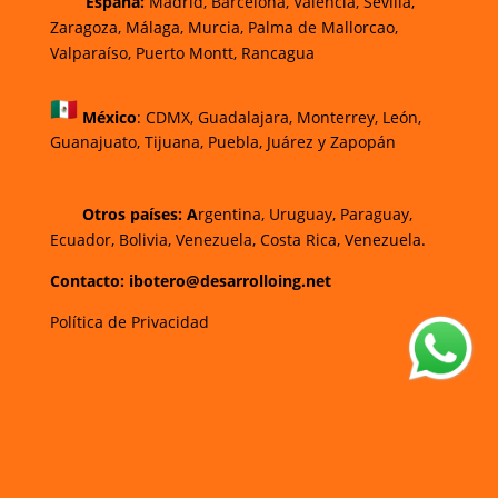
España:
Madrid, Barcelona, Valencia, Sevilla,
Zaragoza, Málaga, Murcia, Palma de Mallorca
o,
Valparaíso, Puerto Montt, Rancagua
México
:
CDMX, Guadalajara, Monterrey, León,
Guanajuato, Tijuana, Puebla, Juárez y Zapopán
Otros países: A
rgentina, Uruguay, Paraguay,
Ecuador, Bolivia, Venezuela, Costa Rica, Venezuela.
Contacto: ibotero@desarrolloing.net
Política de Privacidad
w