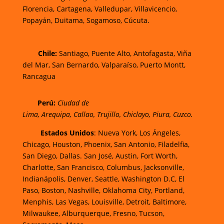
Florencia,
Cartagena,
Valledupar,
Villavicencio
,
Popayán,
Duitama,
Sogamoso,
Cúcuta.
Chi
le:
Santiago, Puente Alto, Antofagasta, Viña
del Mar, San Bernardo, Valparaíso, Puerto Montt,
Rancagua
Perú:
Ciudad de
Lima
,
Arequipa
,
Callao
,
Trujillo
,
Chiclayo
,
Piura
,
Cuzco.
Estados Unidos
: Nueva York, Los Ángeles,
Chicago, Houston, Phoenix, San Antonio, Filadelfia,
San Diego, Dallas. San José, Austin, Fort Worth,
Charlotte, San Francisco, Columbus, Jacksonville,
Indianápolis, Denver, Seattle, Washington D.C, El
Paso, Boston, Nashville, Oklahoma City, Portland,
Menphis, Las Vegas, Louisville, Detroit, Baltimore,
Milwaukee, Alburquerque, Fresno, Tucson,