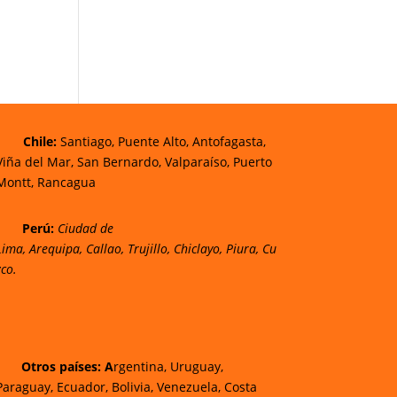
Chi
le:
Santiago, Puente Alto, Antofagasta,
Viña del Mar, San Bernardo, Valparaíso, Puerto
Montt, Rancagua
Perú:
Ciudad de
Lima
,
Arequipa
,
Callao
,
Trujillo
,
Chiclayo
,
Piura
,
Cu
zco.
Otros países: A
rgentina, Uruguay,
Paraguay, Ecuador, Bolivia, Venezuela, Costa