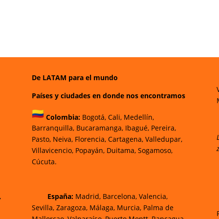
De LATAM para el mundo
Países y ciudades en donde nos encontramos
Colombia:
Bogotá
,
Cali,
Medellín,
Barranquilla,
Bucaramanga,
Ibagué
,
Pereira,
Pasto,
Neiva, Florencia,
Cartagena,
Valledupar,
Villavicencio
,
Popayán,
Duitama,
Sogamoso,
Cúcuta.
,
España:
Madrid, Barcelona, Valencia,
Sevilla, Zaragoza, Málaga, Murcia, Palma de
Mallorca
o, Valparaíso, Puerto Montt, Rancagua