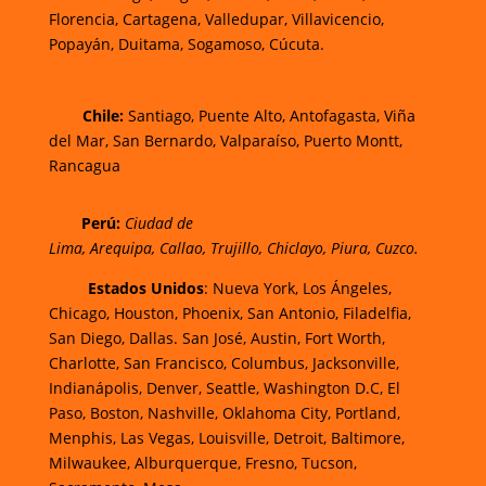
Florencia,
Cartagena,
Valledupar,
Villavicencio
,
Popayán,
Duitama,
Sogamoso,
Cúcuta.
Chi
le:
Santiago, Puente Alto, Antofagasta, Viña
del Mar, San Bernardo, Valparaíso, Puerto Montt,
Rancagua
Perú:
Ciudad de
Lima
,
Arequipa
,
Callao
,
Trujillo
,
Chiclayo
,
Piura
,
Cuzco.
Estados Unidos
: Nueva York, Los Ángeles,
Chicago, Houston, Phoenix, San Antonio, Filadelfia,
San Diego, Dallas. San José, Austin, Fort Worth,
Charlotte, San Francisco, Columbus, Jacksonville,
Indianápolis, Denver, Seattle, Washington D.C, El
Paso, Boston, Nashville, Oklahoma City, Portland,
Menphis, Las Vegas, Louisville, Detroit, Baltimore,
Milwaukee, Alburquerque, Fresno, Tucson,