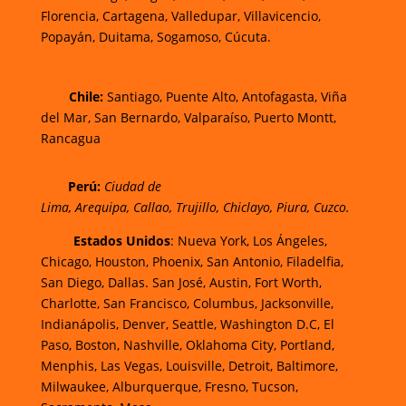
Florencia,
Cartagena,
Valledupar,
Villavicencio
,
Popayán,
Duitama,
Sogamoso,
Cúcuta.
Chi
le:
Santiago, Puente Alto, Antofagasta, Viña
del Mar, San Bernardo, Valparaíso, Puerto Montt,
Rancagua
Perú:
Ciudad de
Lima
,
Arequipa
,
Callao
,
Trujillo
,
Chiclayo
,
Piura
,
Cuzco.
Estados Unidos
: Nueva York, Los Ángeles,
Chicago, Houston, Phoenix, San Antonio, Filadelfia,
San Diego, Dallas. San José, Austin, Fort Worth,
Charlotte, San Francisco, Columbus, Jacksonville,
Indianápolis, Denver, Seattle, Washington D.C, El
Paso, Boston, Nashville, Oklahoma City, Portland,
Menphis, Las Vegas, Louisville, Detroit, Baltimore,
Milwaukee, Alburquerque, Fresno, Tucson,