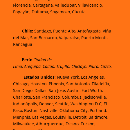
Florencia,
Cartagena,
Valledupar,
Villavicencio
,
Popayán,
Duitama,
Sogamoso,
Cúcuta.
Chi
le:
Santiago, Puente Alto, Antofagasta, Viña
del Mar, San Bernardo, Valparaíso, Puerto Montt,
Rancagua
Perú:
Ciudad de
Lima
,
Arequipa
,
Callao
,
Trujillo
,
Chiclayo
,
Piura
,
Cuzco.
Estados Unidos
: Nueva York, Los Ángeles,
Chicago, Houston, Phoenix, San Antonio, Filadelfia,
San Diego, Dallas. San José, Austin, Fort Worth,
Charlotte, San Francisco, Columbus, Jacksonville,
Indianápolis, Denver, Seattle, Washington D.C, El
Paso, Boston, Nashville, Oklahoma City, Portland,
Menphis, Las Vegas, Louisville, Detroit, Baltimore,
Milwaukee, Alburquerque, Fresno, Tucson,