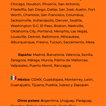
Chicago, Houston, Phoenix, San Antonio,
Filadelfia, San Diego, Dallas. San José, Austin, Fort
Worth, Charlotte, San Francisco, Columbus,
Jacksonville, Indianápolis, Denver, Seattle,
Washington D.C, El Paso, Boston, Nashville,
Oklahoma City, Portland, Menphis, Las Vegas,
Louisville, Detroit, Baltimore, Milwaukee,
Alburquerque, Fresno, Tucson, Sacramento, Mesa
España:
Madrid, Barcelona, Valencia, Sevilla,
Zaragoza, Málaga, Murcia, Palma de Mallorca
o,
Valparaíso, Puerto Montt, Rancagua
México
:
CDMX, Guadalajara, Monterrey, León,
Guanajuato, Tijuana, Puebla, Juárez y Zapopán
Otros países: A
rgentina, Uruguay, Paraguay,
Ecuador, Bolivia, Venezuela, Costa Rica,