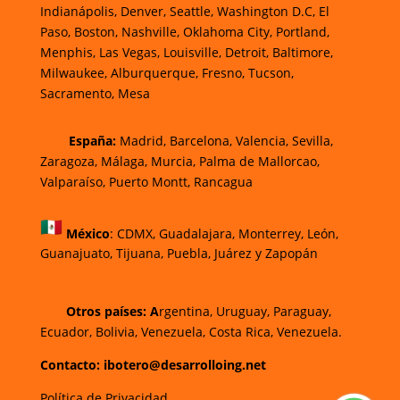
Indianápolis, Denver, Seattle, Washington D.C, El
Paso, Boston, Nashville, Oklahoma City, Portland,
Menphis, Las Vegas, Louisville, Detroit, Baltimore,
Milwaukee, Alburquerque, Fresno, Tucson,
Sacramento, Mesa
España:
Madrid, Barcelona, Valencia, Sevilla,
Zaragoza, Málaga, Murcia, Palma de Mallorca
o,
Valparaíso, Puerto Montt, Rancagua
México
:
CDMX, Guadalajara, Monterrey, León,
Guanajuato, Tijuana, Puebla, Juárez y Zapopán
Otros países: A
rgentina, Uruguay, Paraguay,
Ecuador, Bolivia, Venezuela, Costa Rica, Venezuela.
Contacto: ibotero@desarrolloing.net
Política de Privacidad