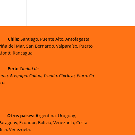
Chi
le:
Santiago, Puente Alto, Antofagasta,
Viña del Mar, San Bernardo, Valparaíso, Puerto
Montt, Rancagua
Perú:
Ciudad de
Lima
,
Arequipa
,
Callao
,
Trujillo
,
Chiclayo
,
Piura
,
Cu
zco.
Otros países: A
rgentina, Uruguay,
Paraguay, Ecuador, Bolivia, Venezuela, Costa
Rica, Venezuela.