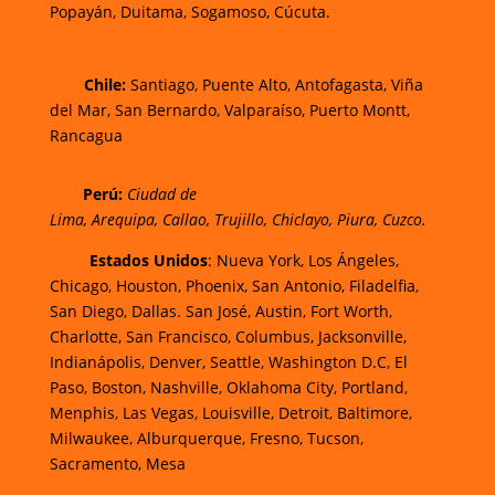
Popayán,
Duitama,
Sogamoso,
Cúcuta.
Chi
le:
Santiago, Puente Alto, Antofagasta, Viña
del Mar, San Bernardo, Valparaíso, Puerto Montt,
Rancagua
Perú:
Ciudad de
Lima
,
Arequipa
,
Callao
,
Trujillo
,
Chiclayo
,
Piura
,
Cuzco.
Estados Unidos
: Nueva York, Los Ángeles,
Chicago, Houston, Phoenix, San Antonio, Filadelfia,
San Diego, Dallas. San José, Austin, Fort Worth,
Charlotte, San Francisco, Columbus, Jacksonville,
Indianápolis, Denver, Seattle, Washington D.C, El
Paso, Boston, Nashville, Oklahoma City, Portland,
Menphis, Las Vegas, Louisville, Detroit, Baltimore,
Milwaukee, Alburquerque, Fresno, Tucson,
Sacramento, Mesa