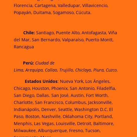
Florencia,
Cartagena,
Valledupar,
Villavicencio
,
Popayán,
Duitama,
Sogamoso,
Cúcuta.
Chi
le:
Santiago, Puente Alto, Antofagasta, Viña
del Mar, San Bernardo, Valparaíso, Puerto Montt,
Rancagua
Perú:
Ciudad de
Lima
,
Arequipa
,
Callao
,
Trujillo
,
Chiclayo
,
Piura
,
Cuzco.
Estados Unidos
: Nueva York, Los Ángeles,
Chicago, Houston, Phoenix, San Antonio, Filadelfia,
San Diego, Dallas. San José, Austin, Fort Worth,
Charlotte, San Francisco, Columbus, Jacksonville,
Indianápolis, Denver, Seattle, Washington D.C, El
Paso, Boston, Nashville, Oklahoma City, Portland,
Menphis, Las Vegas, Louisville, Detroit, Baltimore,
Milwaukee, Alburquerque, Fresno, Tucson,