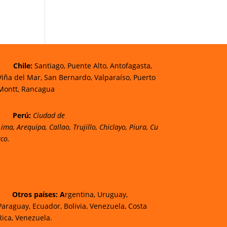
Chi
le:
Santiago, Puente Alto, Antofagasta,
Viña del Mar, San Bernardo, Valparaíso, Puerto
Montt, Rancagua
Perú:
Ciudad de
Lima
,
Arequipa
,
Callao
,
Trujillo
,
Chiclayo
,
Piura
,
Cu
zco.
Otros países: A
rgentina, Uruguay,
Paraguay, Ecuador, Bolivia, Venezuela, Costa
Rica, Venezuela.