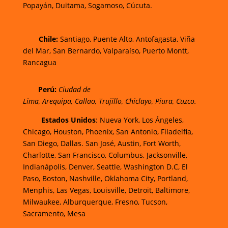
Popayán,
Duitama,
Sogamoso,
Cúcuta.
Chi
le:
Santiago, Puente Alto, Antofagasta, Viña
del Mar, San Bernardo, Valparaíso, Puerto Montt,
Rancagua
Perú:
Ciudad de
Lima
,
Arequipa
,
Callao
,
Trujillo
,
Chiclayo
,
Piura
,
Cuzco.
Estados Unidos
: Nueva York, Los Ángeles,
Chicago, Houston, Phoenix, San Antonio, Filadelfia,
San Diego, Dallas. San José, Austin, Fort Worth,
Charlotte, San Francisco, Columbus, Jacksonville,
Indianápolis, Denver, Seattle, Washington D.C, El
Paso, Boston, Nashville, Oklahoma City, Portland,
Menphis, Las Vegas, Louisville, Detroit, Baltimore,
Milwaukee, Alburquerque, Fresno, Tucson,
Sacramento, Mesa