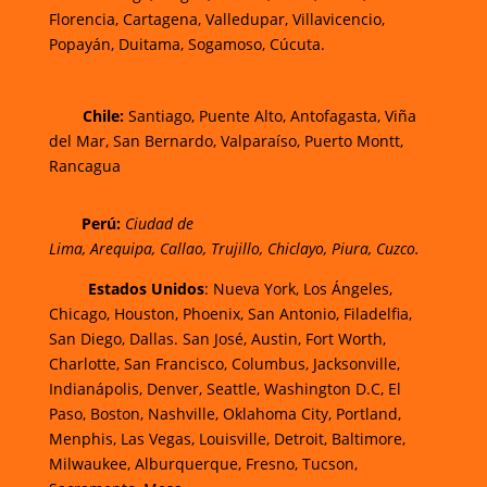
Florencia,
Cartagena,
Valledupar,
Villavicencio
,
Popayán,
Duitama,
Sogamoso,
Cúcuta.
Chi
le:
Santiago, Puente Alto, Antofagasta, Viña
del Mar, San Bernardo, Valparaíso, Puerto Montt,
Rancagua
Perú:
Ciudad de
Lima
,
Arequipa
,
Callao
,
Trujillo
,
Chiclayo
,
Piura
,
Cuzco.
Estados Unidos
: Nueva York, Los Ángeles,
Chicago, Houston, Phoenix, San Antonio, Filadelfia,
San Diego, Dallas. San José, Austin, Fort Worth,
Charlotte, San Francisco, Columbus, Jacksonville,
Indianápolis, Denver, Seattle, Washington D.C, El
Paso, Boston, Nashville, Oklahoma City, Portland,
Menphis, Las Vegas, Louisville, Detroit, Baltimore,
Milwaukee, Alburquerque, Fresno, Tucson,