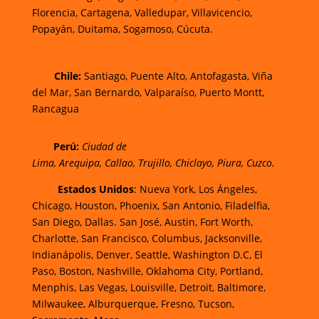
Florencia,
Cartagena,
Valledupar,
Villavicencio
,
Popayán,
Duitama,
Sogamoso,
Cúcuta.
Chi
le:
Santiago, Puente Alto, Antofagasta, Viña
del Mar, San Bernardo, Valparaíso, Puerto Montt,
Rancagua
Perú:
Ciudad de
Lima
,
Arequipa
,
Callao
,
Trujillo
,
Chiclayo
,
Piura
,
Cuzco.
Estados Unidos
: Nueva York, Los Ángeles,
Chicago, Houston, Phoenix, San Antonio, Filadelfia,
San Diego, Dallas. San José, Austin, Fort Worth,
Charlotte, San Francisco, Columbus, Jacksonville,
Indianápolis, Denver, Seattle, Washington D.C, El
Paso, Boston, Nashville, Oklahoma City, Portland,
Menphis, Las Vegas, Louisville, Detroit, Baltimore,
Milwaukee, Alburquerque, Fresno, Tucson,