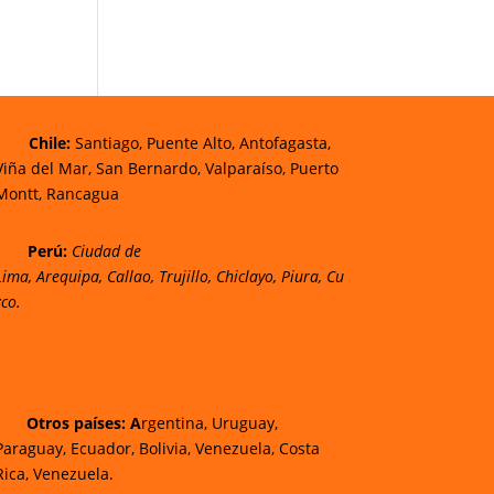
Chi
le:
Santiago, Puente Alto, Antofagasta,
Viña del Mar, San Bernardo, Valparaíso, Puerto
Montt, Rancagua
Perú:
Ciudad de
Lima
,
Arequipa
,
Callao
,
Trujillo
,
Chiclayo
,
Piura
,
Cu
zco.
Otros países: A
rgentina, Uruguay,
Paraguay, Ecuador, Bolivia, Venezuela, Costa
Rica, Venezuela.