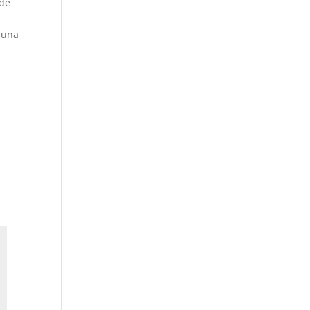
 de
 una