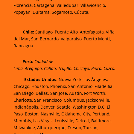
Florencia,
Cartagena,
Valledupar,
Villavicencio
,
Popayán,
Duitama,
Sogamoso,
Cúcuta.
Chi
le:
Santiago, Puente Alto, Antofagasta, Viña
del Mar, San Bernardo, Valparaíso, Puerto Montt,
Rancagua
Perú:
Ciudad de
Lima
,
Arequipa
,
Callao
,
Trujillo
,
Chiclayo
,
Piura
,
Cuzco.
Estados Unidos
: Nueva York, Los Ángeles,
Chicago, Houston, Phoenix, San Antonio, Filadelfia,
San Diego, Dallas. San José, Austin, Fort Worth,
Charlotte, San Francisco, Columbus, Jacksonville,
Indianápolis, Denver, Seattle, Washington D.C, El
Paso, Boston, Nashville, Oklahoma City, Portland,
Menphis, Las Vegas, Louisville, Detroit, Baltimore,
Milwaukee, Alburquerque, Fresno, Tucson,