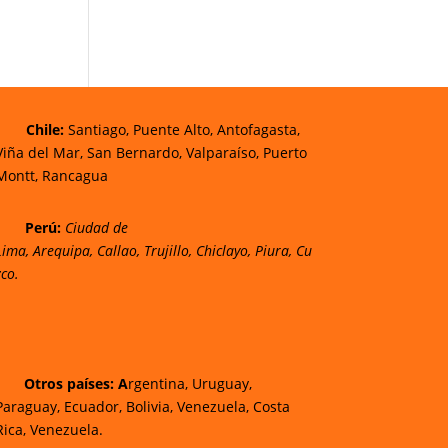
Chi
le:
Santiago, Puente Alto, Antofagasta,
Viña del Mar, San Bernardo, Valparaíso, Puerto
Montt, Rancagua
Perú:
Ciudad de
Lima
,
Arequipa
,
Callao
,
Trujillo
,
Chiclayo
,
Piura
,
Cu
zco.
Otros países: A
rgentina, Uruguay,
Paraguay, Ecuador, Bolivia, Venezuela, Costa
Rica, Venezuela.