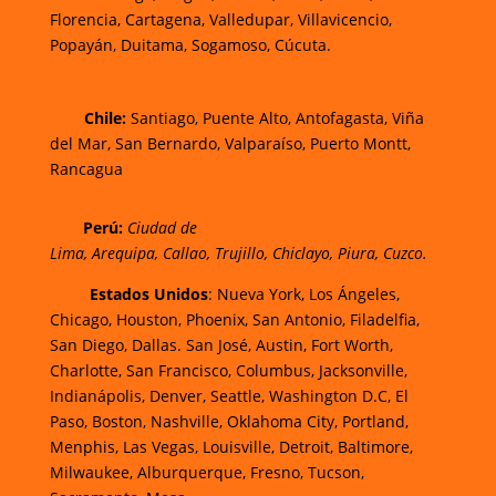
Florencia,
Cartagena,
Valledupar,
Villavicencio
,
Popayán,
Duitama,
Sogamoso,
Cúcuta.
Chi
le:
Santiago, Puente Alto, Antofagasta, Viña
del Mar, San Bernardo, Valparaíso, Puerto Montt,
Rancagua
Perú:
Ciudad de
Lima
,
Arequipa
,
Callao
,
Trujillo
,
Chiclayo
,
Piura
,
Cuzco.
Estados Unidos
: Nueva York, Los Ángeles,
Chicago, Houston, Phoenix, San Antonio, Filadelfia,
San Diego, Dallas. San José, Austin, Fort Worth,
Charlotte, San Francisco, Columbus, Jacksonville,
Indianápolis, Denver, Seattle, Washington D.C, El
Paso, Boston, Nashville, Oklahoma City, Portland,
Menphis, Las Vegas, Louisville, Detroit, Baltimore,
Milwaukee, Alburquerque, Fresno, Tucson,