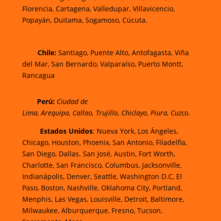
Florencia,
Cartagena,
Valledupar,
Villavicencio
,
Popayán,
Duitama,
Sogamoso,
Cúcuta.
Chi
le:
Santiago, Puente Alto, Antofagasta, Viña
del Mar, San Bernardo, Valparaíso, Puerto Montt,
Rancagua
Perú:
Ciudad de
Lima
,
Arequipa
,
Callao
,
Trujillo
,
Chiclayo
,
Piura
,
Cuzco.
Estados Unidos
: Nueva York, Los Ángeles,
Chicago, Houston, Phoenix, San Antonio, Filadelfia,
San Diego, Dallas. San José, Austin, Fort Worth,
Charlotte, San Francisco, Columbus, Jacksonville,
Indianápolis, Denver, Seattle, Washington D.C, El
Paso, Boston, Nashville, Oklahoma City, Portland,
Menphis, Las Vegas, Louisville, Detroit, Baltimore,
Milwaukee, Alburquerque, Fresno, Tucson,