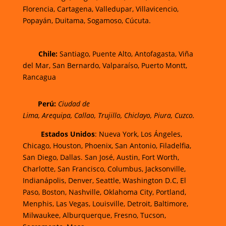
Florencia,
Cartagena,
Valledupar,
Villavicencio
,
Popayán,
Duitama,
Sogamoso,
Cúcuta.
Chi
le:
Santiago, Puente Alto, Antofagasta, Viña
del Mar, San Bernardo, Valparaíso, Puerto Montt,
Rancagua
Perú:
Ciudad de
Lima
,
Arequipa
,
Callao
,
Trujillo
,
Chiclayo
,
Piura
,
Cuzco.
Estados Unidos
: Nueva York, Los Ángeles,
Chicago, Houston, Phoenix, San Antonio, Filadelfia,
San Diego, Dallas. San José, Austin, Fort Worth,
Charlotte, San Francisco, Columbus, Jacksonville,
Indianápolis, Denver, Seattle, Washington D.C, El
Paso, Boston, Nashville, Oklahoma City, Portland,
Menphis, Las Vegas, Louisville, Detroit, Baltimore,
Milwaukee, Alburquerque, Fresno, Tucson,