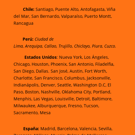
Chi
le:
Santiago, Puente Alto, Antofagasta, Viña
del Mar, San Bernardo, Valparaíso, Puerto Montt,
Rancagua
Perú:
Ciudad de
Lima
,
Arequipa
,
Callao
,
Trujillo
,
Chiclayo
,
Piura
,
Cuzco.
Estados Unidos
: Nueva York, Los Ángeles,
Chicago, Houston, Phoenix, San Antonio, Filadelfia,
San Diego, Dallas. San José, Austin, Fort Worth,
Charlotte, San Francisco, Columbus, Jacksonville,
Indianápolis, Denver, Seattle, Washington D.C, El
Paso, Boston, Nashville, Oklahoma City, Portland,
Menphis, Las Vegas, Louisville, Detroit, Baltimore,
Milwaukee, Alburquerque, Fresno, Tucson,
Sacramento, Mesa
España:
Madrid, Barcelona, Valencia, Sevilla,