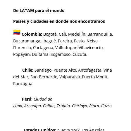
De LATAM para el mundo
Países y ciudades en donde nos encontramos
Colombia:
Bogotá
,
Cali,
Medellín,
Barranquilla,
Bucaramanga,
Ibagué
,
Pereira,
Pasto,
Neiva,
Florencia,
Cartagena,
Valledupar,
Villavicencio
,
Popayán,
Duitama,
Sogamoso,
Cúcuta.
Chi
le:
Santiago, Puente Alto, Antofagasta, Viña
del Mar, San Bernardo, Valparaíso, Puerto Montt,
Rancagua
Perú:
Ciudad de
Lima
,
Arequipa
,
Callao
,
Trujillo
,
Chiclayo
,
Piura
,
Cuzco.
Estados Unidos
: Nueva York, Los Ángeles,