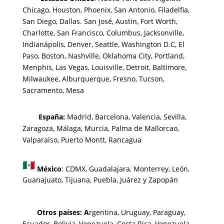
Chicago, Houston, Phoenix, San Antonio, Filadelfia,
San Diego, Dallas. San José, Austin, Fort Worth,
Charlotte, San Francisco, Columbus, Jacksonville,
Indianápolis, Denver, Seattle, Washington D.C, El
Paso, Boston, Nashville, Oklahoma City, Portland,
Menphis, Las Vegas, Louisville, Detroit, Baltimore,
Milwaukee, Alburquerque, Fresno, Tucson,
Sacramento, Mesa
España:
Madrid, Barcelona, Valencia, Sevilla,
Zaragoza, Málaga, Murcia, Palma de Mallorca
o,
Valparaíso, Puerto Montt, Rancagua
México
:
CDMX, Guadalajara, Monterrey, León,
Guanajuato, Tijuana, Puebla, Juárez y Zapopán
Otros países: A
rgentina, Uruguay, Paraguay,
Ecuador, Bolivia, Venezuela, Costa Rica, Venezuela.