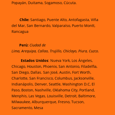
Popayán,
Duitama,
Sogamoso,
Cúcuta.
Chi
le:
Santiago, Puente Alto, Antofagasta, Viña
del Mar, San Bernardo, Valparaíso, Puerto Montt,
Rancagua
Perú:
Ciudad de
Lima
,
Arequipa
,
Callao
,
Trujillo
,
Chiclayo
,
Piura
,
Cuzco.
Estados Unidos
: Nueva York, Los Ángeles,
Chicago, Houston, Phoenix, San Antonio, Filadelfia,
San Diego, Dallas. San José, Austin, Fort Worth,
Charlotte, San Francisco, Columbus, Jacksonville,
Indianápolis, Denver, Seattle, Washington D.C, El
Paso, Boston, Nashville, Oklahoma City, Portland,
Menphis, Las Vegas, Louisville, Detroit, Baltimore,
Milwaukee, Alburquerque, Fresno, Tucson,
Sacramento, Mesa