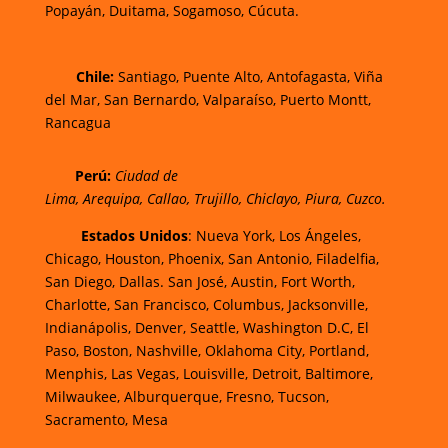
Popayán,
Duitama,
Sogamoso,
Cúcuta.
Chi
le:
Santiago, Puente Alto, Antofagasta, Viña
del Mar, San Bernardo, Valparaíso, Puerto Montt,
Rancagua
Perú:
Ciudad de
Lima
,
Arequipa
,
Callao
,
Trujillo
,
Chiclayo
,
Piura
,
Cuzco.
Estados Unidos
: Nueva York, Los Ángeles,
Chicago, Houston, Phoenix, San Antonio, Filadelfia,
San Diego, Dallas. San José, Austin, Fort Worth,
Charlotte, San Francisco, Columbus, Jacksonville,
Indianápolis, Denver, Seattle, Washington D.C, El
Paso, Boston, Nashville, Oklahoma City, Portland,
Menphis, Las Vegas, Louisville, Detroit, Baltimore,
Milwaukee, Alburquerque, Fresno, Tucson,
Sacramento, Mesa