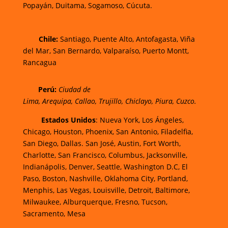
Popayán,
Duitama,
Sogamoso,
Cúcuta.
Chi
le:
Santiago, Puente Alto, Antofagasta, Viña
del Mar, San Bernardo, Valparaíso, Puerto Montt,
Rancagua
Perú:
Ciudad de
Lima
,
Arequipa
,
Callao
,
Trujillo
,
Chiclayo
,
Piura
,
Cuzco.
Estados Unidos
: Nueva York, Los Ángeles,
Chicago, Houston, Phoenix, San Antonio, Filadelfia,
San Diego, Dallas. San José, Austin, Fort Worth,
Charlotte, San Francisco, Columbus, Jacksonville,
Indianápolis, Denver, Seattle, Washington D.C, El
Paso, Boston, Nashville, Oklahoma City, Portland,
Menphis, Las Vegas, Louisville, Detroit, Baltimore,
Milwaukee, Alburquerque, Fresno, Tucson,
Sacramento, Mesa