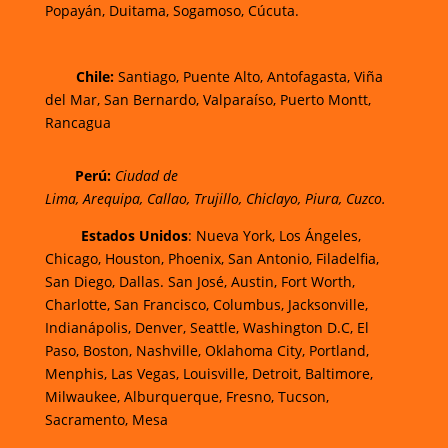
Popayán,
Duitama,
Sogamoso,
Cúcuta.
Chi
le:
Santiago, Puente Alto, Antofagasta, Viña
del Mar, San Bernardo, Valparaíso, Puerto Montt,
Rancagua
Perú:
Ciudad de
Lima
,
Arequipa
,
Callao
,
Trujillo
,
Chiclayo
,
Piura
,
Cuzco.
Estados Unidos
: Nueva York, Los Ángeles,
Chicago, Houston, Phoenix, San Antonio, Filadelfia,
San Diego, Dallas. San José, Austin, Fort Worth,
Charlotte, San Francisco, Columbus, Jacksonville,
Indianápolis, Denver, Seattle, Washington D.C, El
Paso, Boston, Nashville, Oklahoma City, Portland,
Menphis, Las Vegas, Louisville, Detroit, Baltimore,
Milwaukee, Alburquerque, Fresno, Tucson,
Sacramento, Mesa