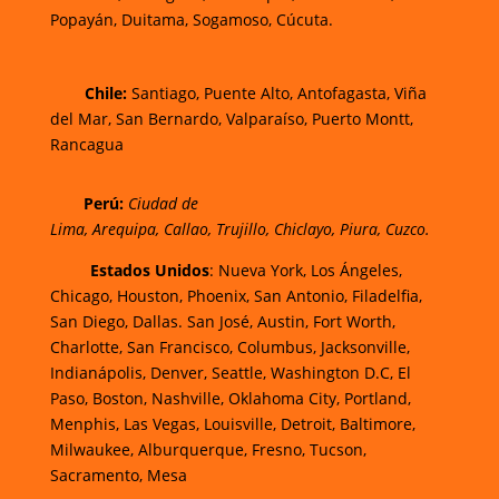
Popayán,
Duitama,
Sogamoso,
Cúcuta.
Chi
le:
Santiago, Puente Alto, Antofagasta, Viña
del Mar, San Bernardo, Valparaíso, Puerto Montt,
Rancagua
Perú:
Ciudad de
Lima
,
Arequipa
,
Callao
,
Trujillo
,
Chiclayo
,
Piura
,
Cuzco.
Estados Unidos
: Nueva York, Los Ángeles,
Chicago, Houston, Phoenix, San Antonio, Filadelfia,
San Diego, Dallas. San José, Austin, Fort Worth,
Charlotte, San Francisco, Columbus, Jacksonville,
Indianápolis, Denver, Seattle, Washington D.C, El
Paso, Boston, Nashville, Oklahoma City, Portland,
Menphis, Las Vegas, Louisville, Detroit, Baltimore,
Milwaukee, Alburquerque, Fresno, Tucson,
Sacramento, Mesa