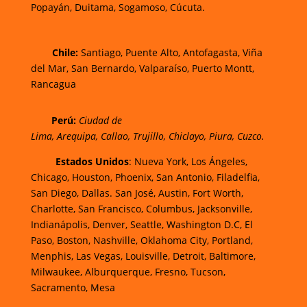
Popayán,
Duitama,
Sogamoso,
Cúcuta.
Chi
le:
Santiago, Puente Alto, Antofagasta, Viña
del Mar, San Bernardo, Valparaíso, Puerto Montt,
Rancagua
Perú:
Ciudad de
Lima
,
Arequipa
,
Callao
,
Trujillo
,
Chiclayo
,
Piura
,
Cuzco.
Estados Unidos
: Nueva York, Los Ángeles,
Chicago, Houston, Phoenix, San Antonio, Filadelfia,
San Diego, Dallas. San José, Austin, Fort Worth,
Charlotte, San Francisco, Columbus, Jacksonville,
Indianápolis, Denver, Seattle, Washington D.C, El
Paso, Boston, Nashville, Oklahoma City, Portland,
Menphis, Las Vegas, Louisville, Detroit, Baltimore,
Milwaukee, Alburquerque, Fresno, Tucson,
Sacramento, Mesa